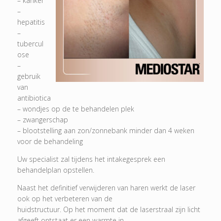
– kanker
–
hepatitis
–
tubercul
ose
–
gebruik
van
antibiotica
– wondjes op de te behandelen plek
– zwangerschap
– blootstelling aan zon/zonnebank minder dan 4 weken
voor de behandeling
Uw specialist zal tijdens het intakegesprek een
behandelplan opstellen.
Naast het definitief verwijderen van haren werkt de laser
ook op het verbeteren van de
huidstructuur. Op het moment dat de laserstraal zijn licht
afgeeft ontstaat er een warmte in