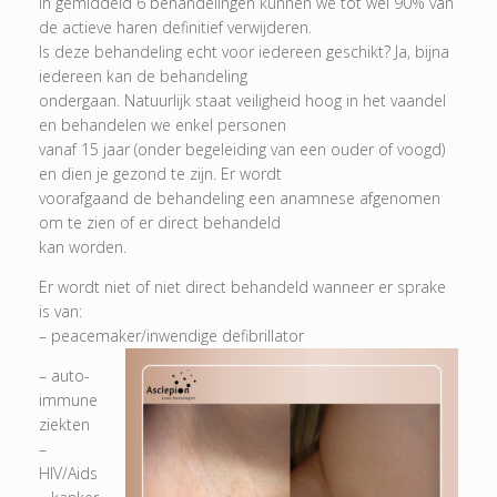
In gemiddeld 6 behandelingen kunnen we tot wel 90% van
de actieve haren definitief verwijderen.
Is deze behandeling echt voor iedereen geschikt? Ja, bijna
iedereen kan de behandeling
ondergaan. Natuurlijk staat veiligheid hoog in het vaandel
en behandelen we enkel personen
vanaf 15 jaar (onder begeleiding van een ouder of voogd)
en dien je gezond te zijn. Er wordt
voorafgaand de behandeling een anamnese afgenomen
om te zien of er direct behandeld
kan worden.
Er wordt niet of niet direct behandeld wanneer er sprake
is van:
– peacemaker/inwendige defibrillator
– auto-
immune
ziekten
–
HIV/Aids